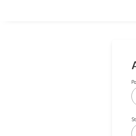
Po
St